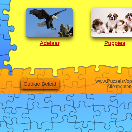
Adelaar
Puppies
www.PuzzelsVoor
Cookie Beleid
Alle rechte