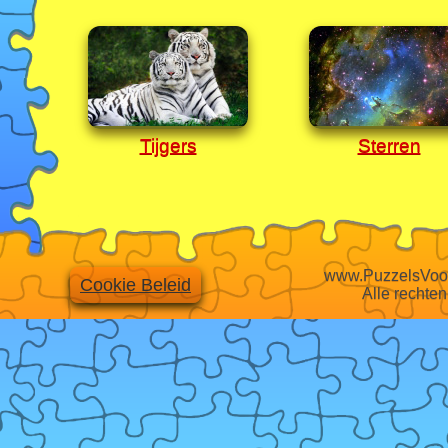
Tijgers
Sterren
www.PuzzelsVoor
Cookie Beleid
Alle rechte