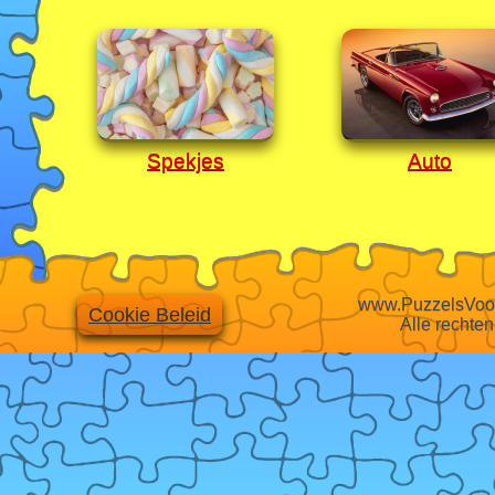
Spekjes
Auto
www.PuzzelsVoor
Cookie Beleid
Alle rechte