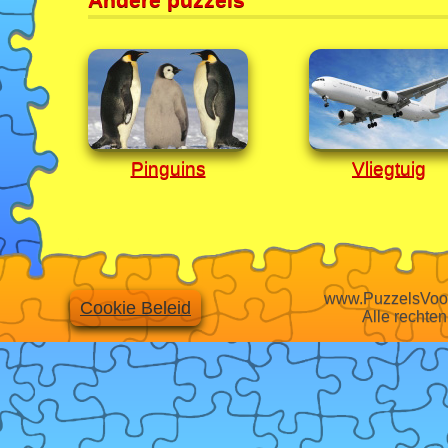
Pinguins
Vliegtuig
www.PuzzelsVoor
Cookie Beleid
Alle rechte